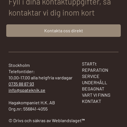
Fyll i dina kontaktuppgifter, så
kontaktar vi dig inom kort
Kontakta oss direkt
STARTt
Stockholm
REPARATION
Telefontider:
SERVICE
10.00-17.00 alla helgfria vardagar
UNDERHÅLL
0735 88 87 93
BEGAGNAT
info@spateknik.se
VART VI FINNS
KONTAKT
Hagakompaniet H.K. AB
Org.nr: 556841-4055
© Drivs och säkras av Weblandslaget™