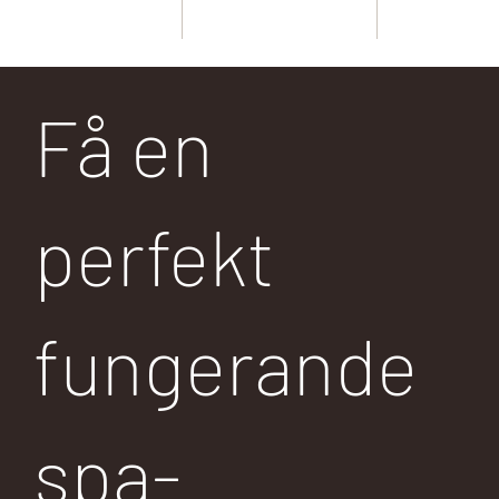
erfarenhet
behövs göra
modell
Få en
perfekt
fungerande
spa-