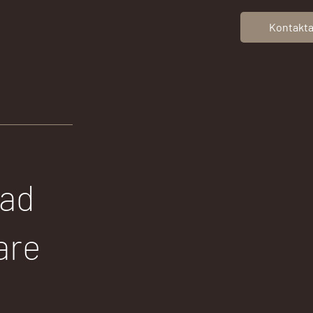
Kontakta
bad
are