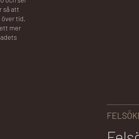
 så att
över tid.
 ett mer
badets
FELSÖKN
Fels