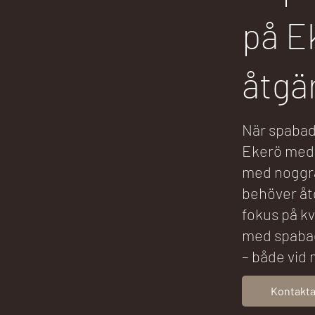
på E
åtgär
När spabade
Ekerö med e
med noggra
behöver åt
fokus på kv
med spabad
– både vid
Kontakta