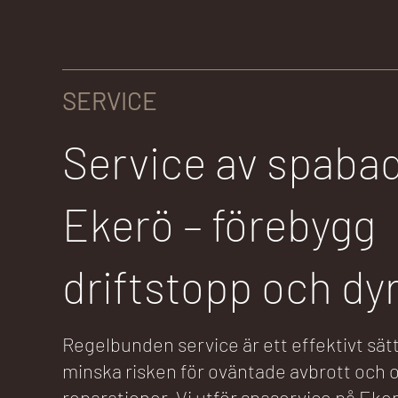
SERVICE
Service av spaba
Ekerö – förebygg
driftstopp och dyr
Regelbunden service är ett effektivt sätt
minska risken för oväntade avbrott och 
reparationer. Vi utför spaservice på Eke