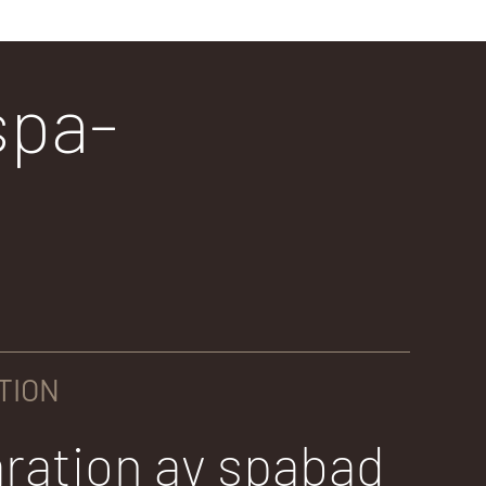
spa-
TION
ration av spabad