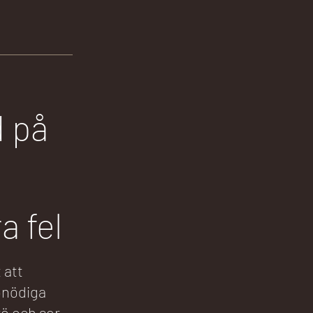
d på
a fel
 att
onödiga
rö och ser