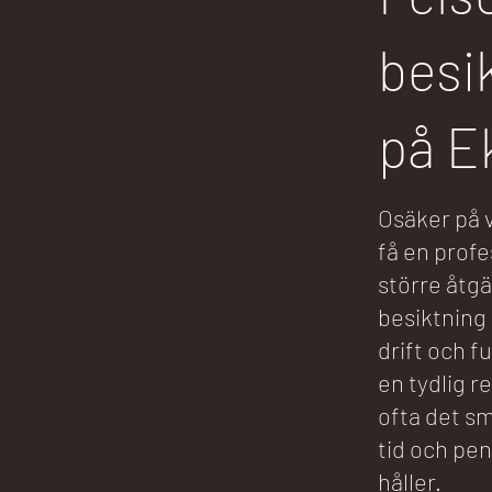
besi
på E
Osäker på v
få en prof
större åtgä
besiktning 
drift och f
en tydlig 
ofta det sm
tid och pen
håller.